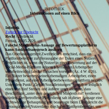
INFOTHEK
Informationen auf einen Blick
Infothek
Zurück zur Übersicht
Recht
/ Zivilrecht
Freitag, 29.05.2026
Falsche Mindestlohn-Aussage auf Bewertungsplattform
kann Auskunftsanspruch auslösen
Das Oberlandesgericht Zweibrücken entschied, dass ein
Plattformbetreiber zur Herausgabe der Daten eines Nutzers
verpflichtet ist, wenn der Nutzer in einer Bewertung auf der
Social-Media-Plattform seinem (ehemaligen) Arbeitgeber
wahrheitswidrig falsche Tatsachen vorwirft (Az. 4 W 4/26).
Ein Nutzer bewertete seinen ehemaligen Arbeitgeber, einen
Pflegedienst, auf einer Arbeitgeberbewertungsplattform negativ.
Unter dem Punkt „Gehalt/Sozialleistungen“ vergab er lediglich
einen von fünf Sternen und äußerte unter anderem, dass
Beschäftigte „unter dem gesetzlichen Mindestlohn“ verdienen
würden. Der betroffene Pflegedienst sah in dieser Aussage eine
rechtswidrige Behauptung und beantragte beim Landgericht die
Herausgabe der Nutzerdaten durch den Plattformbetreiber, um