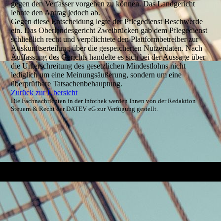
gegen den Verfasser vorgehen zu können. Das Landgericht
lehnte den Antrag jedoch ab.
Gegen diese Entscheidung legte der Pflegedienst Beschwerde
ein. Das Oberlandesgericht Zweibrücken gab dem Pflegedienst
schließlich recht und verpflichtete den Plattformbetreiber zur
Auskunftserteilung über die gespeicherten Nutzerdaten. Nach
Auffassung des Gerichts handelte es sich bei der Aussage über
die Unterschreitung des gesetzlichen Mindestlohns nicht
lediglich um eine Meinungsäußerung, sondern um eine
überprüfbare Tatsachenbehauptung.
Zurück zur Übersicht
Die Fachnachrichten in der Infothek werden Ihnen von der Redaktion
Steuern & Recht der DATEV eG zur Verfügung gestellt.