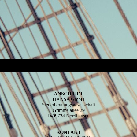
ANSCHRIFT
HANSA GmbH
Steuerberatungsgesellschaft
Grimmelallee 29
D-99734 Nordhausen
KONTAKT