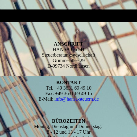
ANSCHRIFT
HANSA GmbH
Steuerberatungsgesellschaft
Grimmelallee 29
D-99734 Nordhausen
KONTAKT
Tel. +49 3631 69 49 10
Fax: +49 3631 69 49 15
E-Mail:
info@hansa-steuern.de
BÜROZEITEN
Montag, Dienstag und Donnerstag:
8 - 12 und 13 - 17 Uhr