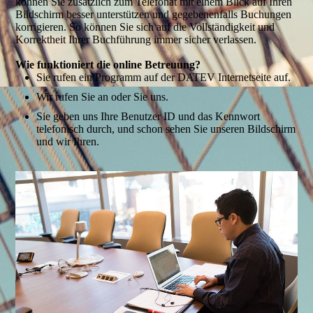
können Sie zusätzlich zum Telefonat mit einem Blick auf Ihren
Bildschirm besser unterstützen und gegebenenfalls Buchungen
korrigieren. So können Sie sich auf die Vollständigkeit und
Korrektheit Ihrer Buchführung immer sicher verlassen.
Wie funktioniert die online Betreuung?
Sie rufen ein Programm auf der DATEV Internetseite auf.
Wir rufen Sie an oder Sie uns.
Sie geben uns Ihre Benutzer ID und das Kennwort
telefonisch durch, und schon sehen Sie unseren Bildschirm
und wir Ihren.