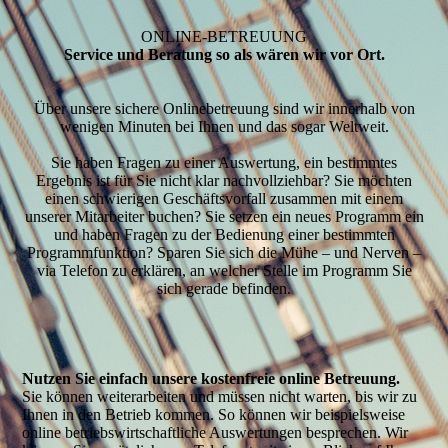
ONLINE-BETREUUNG
Service und Beratung so als wären wir vor Ort.
Über unsere sichere Onlinebetreuung sind wir innerhalb von
wenigen Minuten bei Ihnen und das sogar Weltweit.
Sie haben Fragen zu einer Auswertung, ein bestimmtes
Ergebnis ist für Sie nicht klar nachvollziehbar? Sie möchten
einen schwierigen Geschäftsvorfall zusammen mit einem
unserer Mitarbeiter buchen? Sie setzen ein neues Programm ein
und haben Fragen zu der Bedienung einer bestimmten
Programmfunktion? Sparen Sie sich die Mühe – und Nerven –
via Telefon zu erklären, an welcher Stelle im Programm Sie
sich gerade befinden.
Nutzen Sie einfach unsere kostenfreie online Betreuung.
Sie können weiterarbeiten und müssen nicht warten, bis wir zu
Ihnen in den Betrieb kommen. So können wir beispielsweise
online betriebswirtschaftliche Auswertungen besprechen. Wir